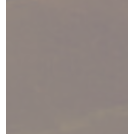
Bienvenue dans le Vignoble de Fronton
Nature, patrimoine,