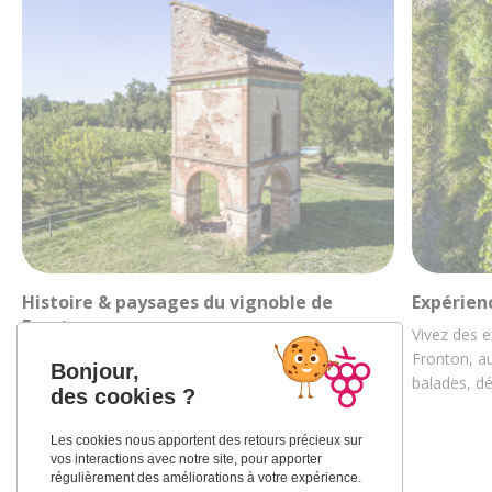
Histoire & paysages du vignoble de
Expérien
Fronton
Vivez des e
Découvrez la riche histoire des vignobles
Fronton, au
Bonjour,
frontonnais au travers de ses paysages et de sa
balades, d
des cookies ?
culture…
Les cookies nous apportent des retours précieux sur
vos interactions avec notre site, pour apporter
régulièrement des améliorations à votre expérience.