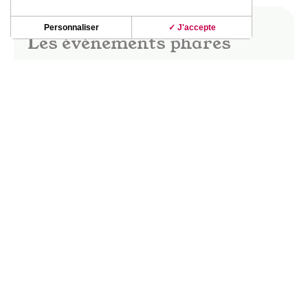
Personnaliser
✓ J'accepte
Les événements phares
Dès les beaux jours, le vignoble de Fronton
s’anime ! Fête des vins, marchés gourmands,
apéro-concerts, guinguettes ; les soirées dans le
vignoble d’été révèlent de beaux moments de
partage et de convivialité.
La fête des vins Saveurs & Senteurs, les
Buissonnières, le Festival Musique en vignes…
DÉCOUVRIR CES INCONTOURNABLES