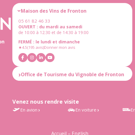
Maison des Vins de Fronton
05 61 82 46 33
OUVERT : du mardi au samedi
de 10:00 à 12:30 et de 14:30 à 19:00
on
FERMÉ : le lundi et dimanche
★
4.5
(195 avis)
Donner mon avis
Office de Tourisme du Vignoble de Fronton
OUVERT : du mardi au samedi
de 10:00 à 12:30 et de 14:30 à 18:30
FERMÉ : le lundi et dimanche
Venez nous rendre visite
★
4.6
(25 avis)
Donner mon avis
En avion
En voiture
En
Aéroport Toulouse-Blagnac
À 30 min de Toulouse
Gares
à 35 min
d’Estr
À 25 min de Montauban
Accueil – English
Accès rapide au vignoble de
Grisol