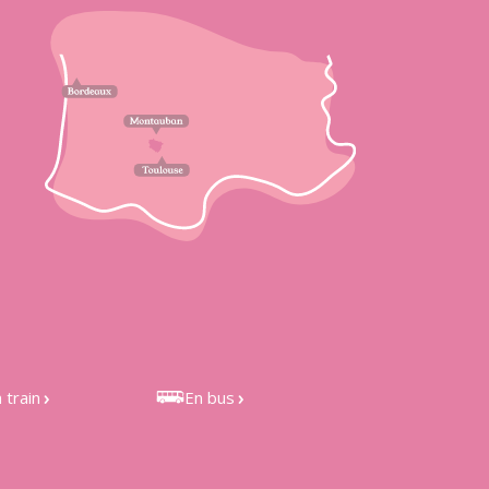
 train
En bus
 de Castelnau
Bus LIO 301 et 351, depuis
étefonds et de
Toulouse
les