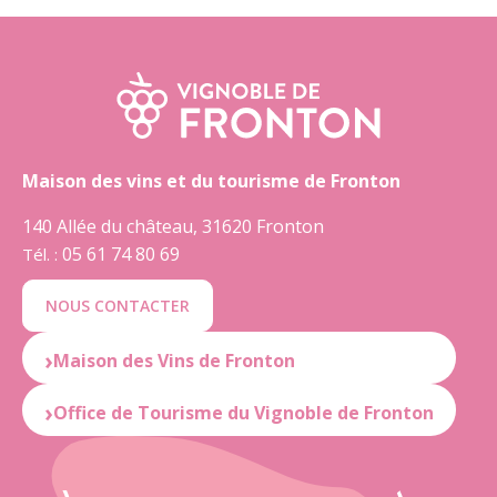
Maison des vins et du tourisme de Fronton
140 Allée du château, 31620 Fronton
05 61 74 80 69
Tél. :
NOUS CONTACTER
Maison des Vins de Fronton
05 61 82 46 33
Office de Tourisme du Vignoble de Fronton
OUVERT : du mardi au samedi
de 10:00 à 12:30 et de 14:30 à 19:00
OUVERT : du mardi au samedi
de 10:00 à 12:30 et de 14:30 à 18:30
FERMÉ : le lundi et dimanche
★
4.5
(195 avis)
Donner mon avis