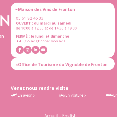
Maison des Vins de Fronton
05 61 82 46 33
OUVERT : du mardi au samedi
de 10:00 à 12:30 et de 14:30 à 19:00
on
FERMÉ : le lundi et dimanche
★
4.5
(195 avis)
Donner mon avis
Office de Tourisme du Vignoble de Fronton
OUVERT : du mardi au samedi
de 10:00 à 12:30 et de 14:30 à 18:30
FERMÉ : le lundi et dimanche
Venez nous rendre visite
★
4.6
(25 avis)
Donner mon avis
En avion
En voiture
En
Aéroport Toulouse-Blagnac
À 30 min de Toulouse
Gares
à 35 min
d’Estr
À 25 min de Montauban
Accueil – English
Accès rapide au vignoble de
Grisol