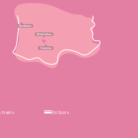
 train
En bus
 de Castelnau
Bus LIO 301 et 351, depuis
étefonds et de
Toulouse
les