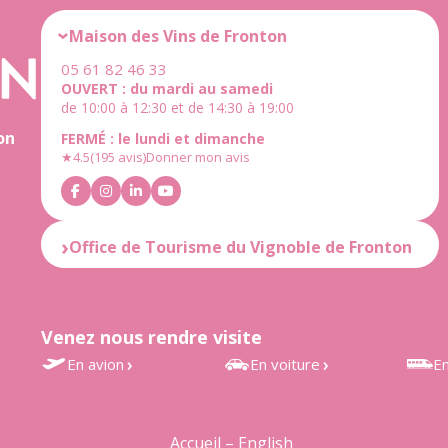
Maison des Vins de Fronton
05 61 82 46 33
OUVERT : du mardi au samedi
de 10:00 à 12:30 et de 14:30 à 19:00
on
FERMÉ : le lundi et dimanche
★
4.5
(195 avis)
Donner mon avis
Office de Tourisme du Vignoble de Fronton
OUVERT : du mardi au samedi
de 10:00 à 12:30 et de 14:30 à 18:30
FERMÉ : le lundi et dimanche
Venez nous rendre visite
★
4.6
(25 avis)
Donner mon avis
En avion
En voiture
En
Aéroport Toulouse-Blagnac
À 30 min de Toulouse
Gares
à 35 min
d’Estr
À 25 min de Montauban
Accueil – English
Accès rapide au vignoble de
Grisol