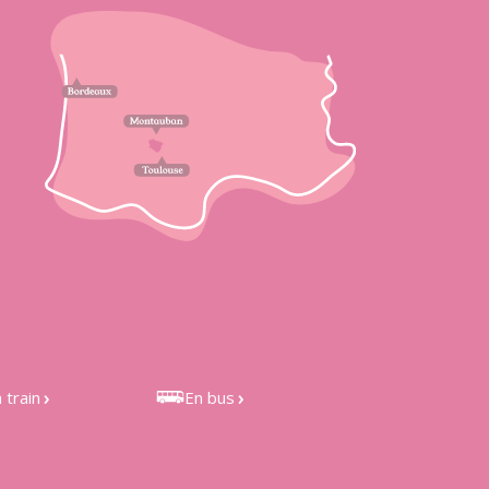
 train
En bus
 de Castelnau
Bus LIO 301 et 351, depuis
étefonds et de
Toulouse
les