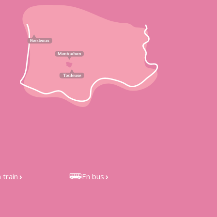
 train
En bus
 de Castelnau
Bus LIO 301 et 351, depuis
étefonds et de
Toulouse
les