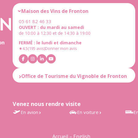
Maison des Vins de Fronton
05 61 82 46 33
OUVERT : du mardi au samedi
de 10:00 à 12:30 et de 14:30 à 19:00
on
FERMÉ : le lundi et dimanche
★
4.5
(195 avis)
Donner mon avis
Office de Tourisme du Vignoble de Fronton
OUVERT : du mardi au samedi
de 10:00 à 12:30 et de 14:30 à 18:30
FERMÉ : le lundi et dimanche
Venez nous rendre visite
★
4.6
(25 avis)
Donner mon avis
En avion
En voiture
En
Aéroport Toulouse-Blagnac
À 30 min de Toulouse
Gares
à 35 min
d’Estr
À 25 min de Montauban
Accueil – English
Accès rapide au vignoble de
Grisol