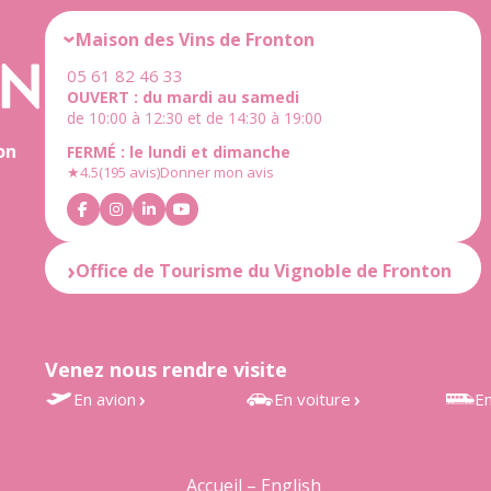
Maison des Vins de Fronton
05 61 82 46 33
OUVERT : du mardi au samedi
de 10:00 à 12:30 et de 14:30 à 19:00
on
FERMÉ : le lundi et dimanche
★
4.5
(195 avis)
Donner mon avis
Office de Tourisme du Vignoble de Fronton
OUVERT : du mardi au samedi
de 10:00 à 12:30 et de 14:30 à 18:30
FERMÉ : le lundi et dimanche
Venez nous rendre visite
★
4.6
(25 avis)
Donner mon avis
En avion
En voiture
En
Aéroport Toulouse-Blagnac
À 30 min de Toulouse
Gares
à 35 min
d’Estr
À 25 min de Montauban
Accueil – English
Accès rapide au vignoble de
Grisol