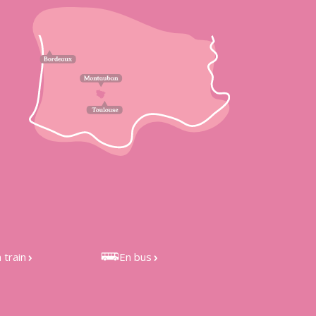
 train
En bus
 de Castelnau
Bus LIO 301 et 351, depuis
étefonds et de
Toulouse
les