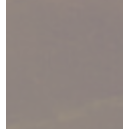
Bienvenue dans le Vignoble de Fronton
Nature, patrimoine,