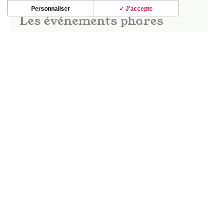
Personnaliser
✓ J'accepte
Les événements phares
Dès les beaux jours, le vignoble de Fronton
s’anime ! Fête des vins, marchés gourmands,
apéro-concerts, guinguettes ; les soirées dans le
vignoble d’été révèlent de beaux moments de
partage et de convivialité.
La fête des vins Saveurs & Senteurs, les
Buissonnières, le Festival Musique en vignes…
DÉCOUVRIR CES INCONTOURNABLES