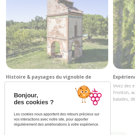
Histoire & paysages du vignoble de
Expérien
Fronton
Vivez des e
Découvrez la riche histoire des vignobles
Fronton, au
Bonjour,
frontonnais au travers de ses paysages et de sa
balades, d
des cookies ?
culture…
Les cookies nous apportent des retours précieux sur
vos interactions avec notre site, pour apporter
régulièrement des améliorations à votre expérience.