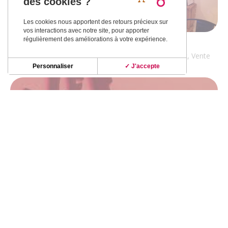
des cookies ?
Les cookies nous apportent des retours précieux sur
vos interactions avec notre site, pour apporter
régulièrement des améliorations à votre expérience.
LES SENS CIEL
Bar-restaurant, Cuisine traditionnelle, Restaurant, Vente
à emporter
à
BOULOC
Personnaliser
✓ J'accepte
LE PATACOU
Bar-restaurant, Restauration à thème
à
VACQUIERS