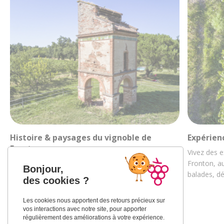
Histoire & paysages du vignoble de
Expérien
Fronton
Vivez des e
Découvrez la riche histoire des vignobles
Fronton, au
Bonjour,
frontonnais au travers de ses paysages et de sa
balades, d
des cookies ?
culture…
Les cookies nous apportent des retours précieux sur
vos interactions avec notre site, pour apporter
régulièrement des améliorations à votre expérience.