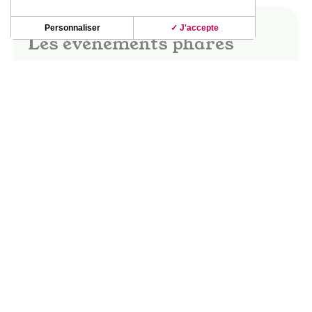
Personnaliser
✓ J'accepte
Les événements phares
Dès les beaux jours, le vignoble de Fronton
s’anime ! Fête des vins, marchés gourmands,
apéro-concerts, guinguettes ; les soirées dans le
vignoble d’été révèlent de beaux moments de
partage et de convivialité.
La fête des vins Saveurs & Senteurs, les
Buissonnières, le Festival Musique en vignes…
DÉCOUVRIR CES INCONTOURNABLES