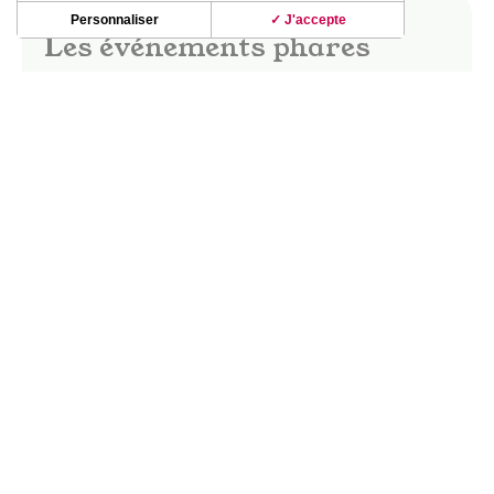
Personnaliser
✓ J'accepte
Les événements phares
Dès les beaux jours, le vignoble de Fronton
s’anime ! Fête des vins, marchés gourmands,
apéro-concerts, guinguettes ; les soirées dans le
vignoble d’été révèlent de beaux moments de
partage et de convivialité.
La fête des vins Saveurs & Senteurs, les
Buissonnières, le Festival Musique en vignes…
DÉCOUVRIR CES INCONTOURNABLES