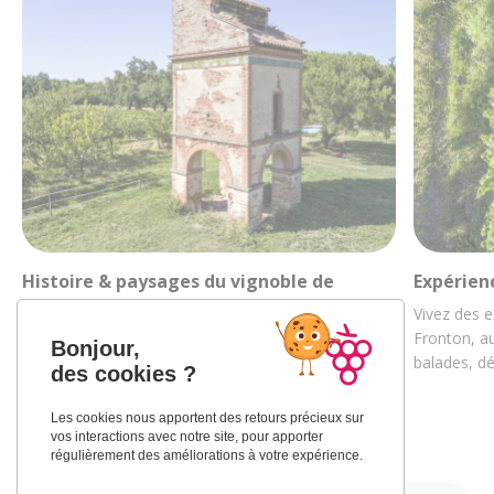
Histoire & paysages du vignoble de
Expérien
Fronton
Vivez des e
Découvrez la riche histoire des vignobles
Fronton, au
Bonjour,
frontonnais au travers de ses paysages et de sa
balades, d
des cookies ?
culture…
Les cookies nous apportent des retours précieux sur
vos interactions avec notre site, pour apporter
régulièrement des améliorations à votre expérience.