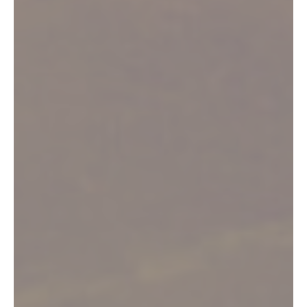
Bienvenue dans le Vignoble de Fronton
Nature, patrimoine,