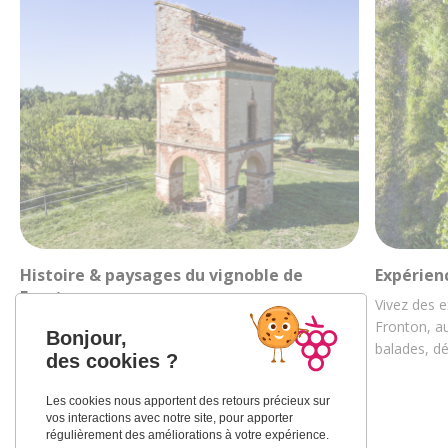
Histoire & paysages du vignoble de
Expérien
Fronton
Vivez des e
Découvrez la riche histoire des vignobles
Fronton, au
Bonjour,
frontonnais au travers de ses paysages et de sa
balades, d
des cookies ?
culture…
Les cookies nous apportent des retours précieux sur
vos interactions avec notre site, pour apporter
régulièrement des améliorations à votre expérience.