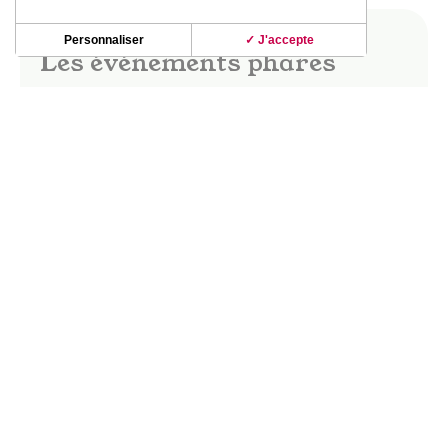
Personnaliser
✓ J'accepte
Les événements phares
Dès les beaux jours, le vignoble de Fronton
s’anime ! Fête des vins, marchés gourmands,
apéro-concerts, guinguettes ; les soirées dans le
vignoble d’été révèlent de beaux moments de
partage et de convivialité.
La fête des vins Saveurs & Senteurs, les
Buissonnières, le Festival Musique en vignes…
DÉCOUVRIR CES INCONTOURNABLES