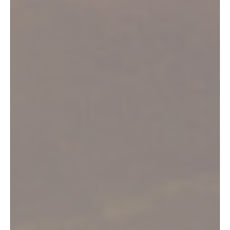
Bienvenue dans le Vignoble de Fronton
Nature, patrimoine,