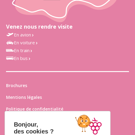
Venez nous rendre visite
En avion
En voiture
Aéroport Toulouse-Blagnac à 35 min
En train
Accès rapide au vignoble de Fronton
À 30 min de Toulouse
En bus
À 25 min de Montauban
Gares de Castelnau d’Estrétefonds et de Grisolles
À 2h de Bordeaux
Bus LIO 301 et 351, depuis Toulouse
Brochures
Mentions légales
Politique de confidentialité
Plan du site
Bonjour,
des cookies ?