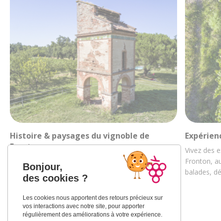
Histoire & paysages du vignoble de
Expérien
Fronton
Vivez des e
Découvrez la riche histoire des vignobles
Fronton, au
Bonjour,
frontonnais au travers de ses paysages et de sa
balades, d
des cookies ?
culture…
Les cookies nous apportent des retours précieux sur
vos interactions avec notre site, pour apporter
régulièrement des améliorations à votre expérience.