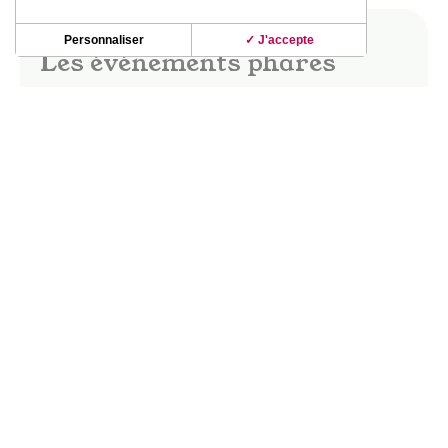
Personnaliser
✓ J'accepte
Les événements phares
Dès les beaux jours, le vignoble de Fronton
s’anime ! Fête des vins, marchés gourmands,
apéro-concerts, guinguettes ; les soirées dans le
vignoble d’été révèlent de beaux moments de
partage et de convivialité.
La fête des vins Saveurs & Senteurs, les
Buissonnières, le Festival Musique en vignes…
DÉCOUVRIR CES INCONTOURNABLES