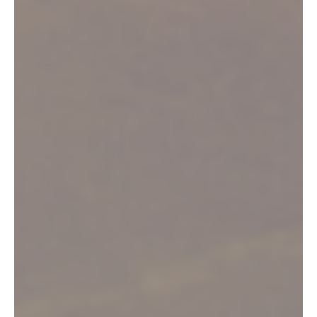
Bienvenue dans le Vignoble de Fronton
Nature, patrimoine,