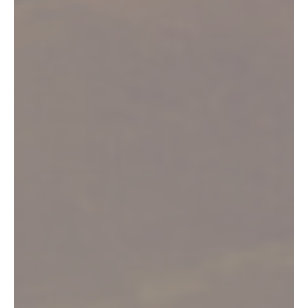
Bienvenue dans le Vignoble de Fronton
Nature, patrimoine,