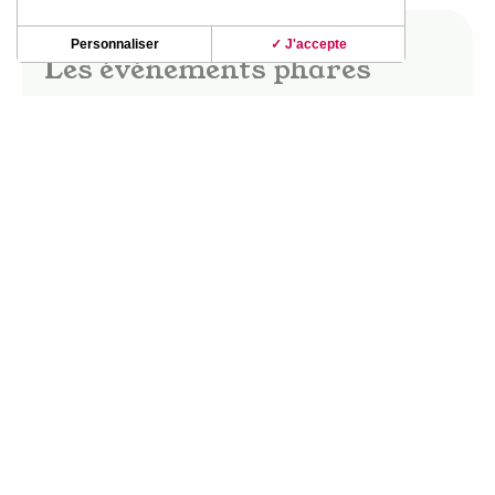
Personnaliser
✓ J'accepte
Les événements phares
Dès les beaux jours, le vignoble de Fronton
s’anime ! Fête des vins, marchés gourmands,
apéro-concerts, guinguettes ; les soirées dans le
vignoble d’été révèlent de beaux moments de
partage et de convivialité.
La fête des vins Saveurs & Senteurs, les
Buissonnières, le Festival Musique en vignes…
DÉCOUVRIR CES INCONTOURNABLES