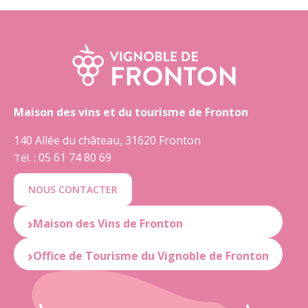
Maison des vins et du tourisme de Fronton
140 Allée du château, 31620 Fronton
05 61 74 80 69
Tél. :
NOUS CONTACTER
Maison des Vins de Fronton
05 61 82 46 33
Office de Tourisme du Vignoble de Fronton
OUVERT : du mardi au samedi
de 10:00 à 12:30 et de 14:30 à 19:00
OUVERT : du mardi au samedi
de 10:00 à 12:30 et de 14:30 à 18:30
FERMÉ : le lundi et dimanche
★
4.5
(195 avis)
Donner mon avis