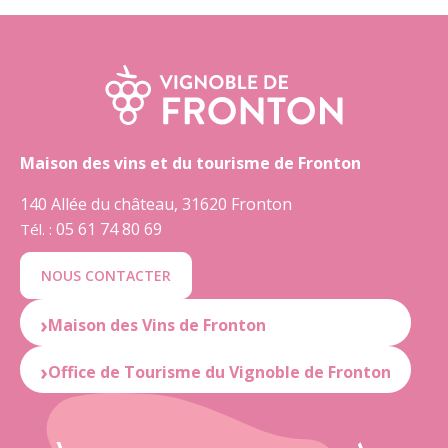
Maison des vins et du tourisme de Fronton
140 Allée du château, 31620 Fronton
05 61 74 80 69
Tél. :
NOUS CONTACTER
Maison des Vins de Fronton
05 61 82 46 33
Office de Tourisme du Vignoble de Fronton
OUVERT : du mardi au samedi
de 10:00 à 12:30 et de 14:30 à 19:00
OUVERT : du mardi au samedi
de 10:00 à 12:30 et de 14:30 à 18:30
FERMÉ : le lundi et dimanche
★
4.5
(195 avis)
Donner mon avis