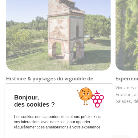
Histoire & paysages du vignoble de
Expérien
Fronton
Vivez des e
Découvrez la riche histoire des vignobles
Fronton, au
Bonjour,
frontonnais au travers de ses paysages et de sa
balades, d
des cookies ?
culture…
Les cookies nous apportent des retours précieux sur
vos interactions avec notre site, pour apporter
régulièrement des améliorations à votre expérience.