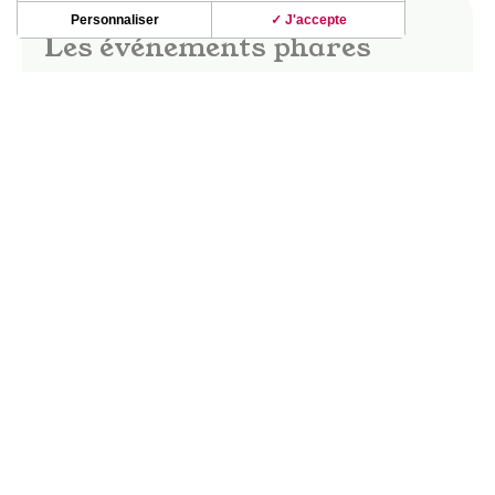
Personnaliser
✓ J'accepte
Les événements phares
Dès les beaux jours, le vignoble de Fronton
s’anime ! Fête des vins, marchés gourmands,
apéro-concerts, guinguettes ; les soirées dans le
vignoble d’été révèlent de beaux moments de
partage et de convivialité.
La fête des vins Saveurs & Senteurs, les
Buissonnières, le Festival Musique en vignes…
DÉCOUVRIR CES INCONTOURNABLES