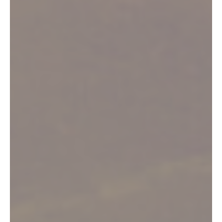
Bienvenue dans le Vignoble de Fronton
Nature, patrimoine,