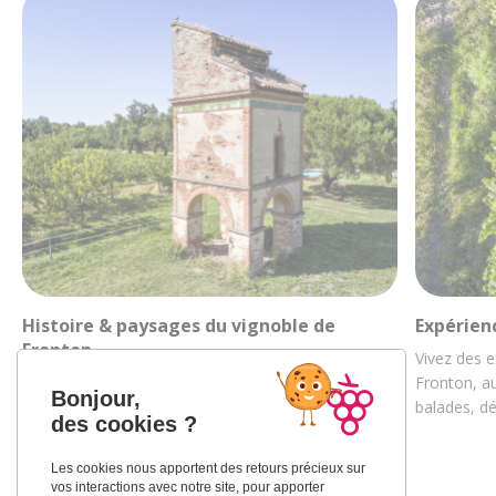
Histoire & paysages du vignoble de
Expérien
Fronton
Vivez des e
Découvrez la riche histoire des vignobles
Fronton, au
Bonjour,
frontonnais au travers de ses paysages et de sa
balades, d
des cookies ?
culture…
Les cookies nous apportent des retours précieux sur
vos interactions avec notre site, pour apporter