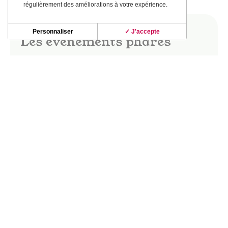
régulièrement des améliorations à votre expérience.
Personnaliser
✓ J'accepte
Les événements phares
Dès les beaux jours, le vignoble de Fronton
s’anime ! Fête des vins, marchés gourmands,
apéro-concerts, guinguettes ; les soirées dans le
vignoble d’été révèlent de beaux moments de
partage et de convivialité.
La fête des vins Saveurs & Senteurs, les
Buissonnières, le Festival Musique en vignes…
DÉCOUVRIR CES INCONTOURNABLES