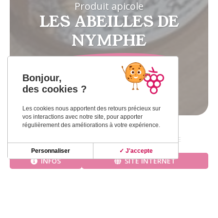
Produit apicole
LES ABEILLES DE
NYMPHE
Bonjour,
FRONTON
des cookies ?
Les cookies nous apportent des retours précieux sur
vos interactions avec notre site, pour apporter
régulièrement des améliorations à votre expérience.
Accueil
»
Producteurs
»
LES ABEILLES DE NYMPHE
Personnaliser
✓ J'accepte
INFOS
SITE INTERNET
Nymphe est une apicultrice qui élabore des
préparations provenant essentiellement de
producteurs locaux (farines bio du Moulin du Planet,