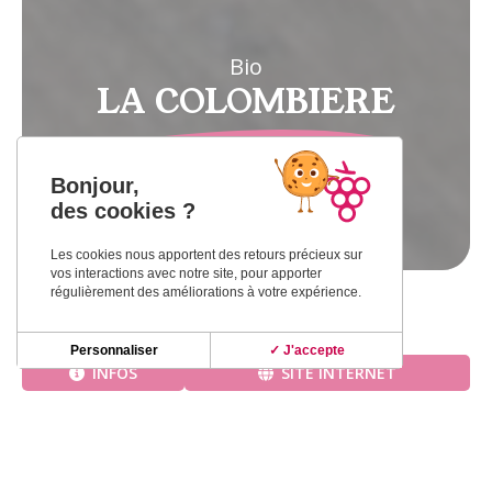
Bio
LA COLOMBIERE
Bonjour,
VILLAUDRIC
des cookies ?
Les cookies nous apportent des retours précieux sur
vos interactions avec notre site, pour apporter
régulièrement des améliorations à votre expérience.
Accueil
»
Dégustation
»
LA COLOMBIERE
Personnaliser
✓ J'accepte
INFOS
SITE INTERNET
Le Château La Colombière existe depuis plus de 30
ans en AOC Fronton.
Depuis quelques années, La Colombière cultive et