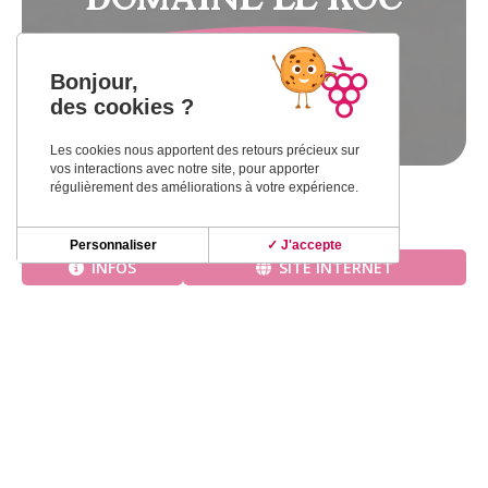
Bonjour,
FRONTON
des cookies ?
Les cookies nous apportent des retours précieux sur
vos interactions avec notre site, pour apporter
régulièrement des améliorations à votre expérience.
Accueil
»
Dégustation
»
DOMAINE LE ROC
Personnaliser
✓ J'accepte
INFOS
SITE INTERNET
L’histoire du Domaine Le Roc est celle d’une famille et
d’une équipe soudée où chacun trouve sa place. Jean-
Luc, reprend la propriété familiale en 1981, rejoint par
Frédéric et Cathy en 1988,
puis par Pierre en 1995. Aujourd’hui, ce sont les plus
jeunes, Anne (la fille de Frédéric et Cathy) et Grégoire,
son cousin, qui rejoignent l’aventure. Ce sont les «