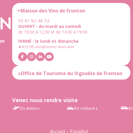
Maison des Vins de Fronton
05 61 82 46 33
OUVERT : du mardi au samedi
de 10:00 à 12:30 et de 14:30 à 19:00
on
FERMÉ : le lundi et dimanche
★
4.5
(195 avis)
Donner mon avis
Office de Tourisme du Vignoble de Fronton
OUVERT : du mardi au samedi
de 10:00 à 12:30 et de 14:30 à 18:30
FERMÉ : le lundi et dimanche
Venez nous rendre visite
★
4.6
(25 avis)
Donner mon avis
En avion
En voiture
En
Aéroport Toulouse-Blagnac
À 30 min de Toulouse
Gares
à 35 min
d’Estr
À 25 min de Montauban
Accueil – Español
Accès rapide au vignoble de
Grisol