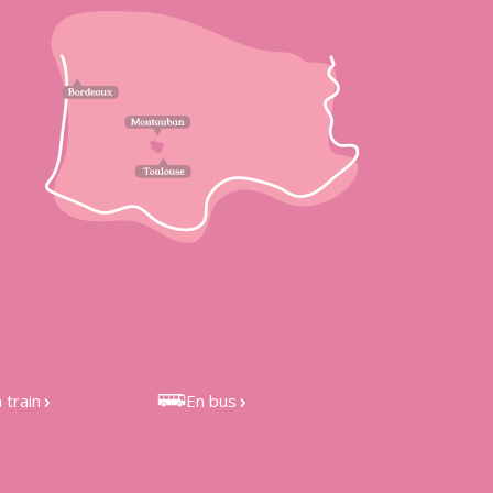
 train
En bus
 de Castelnau
Bus LIO 301 et 351, depuis
étefonds et de
Toulouse
les