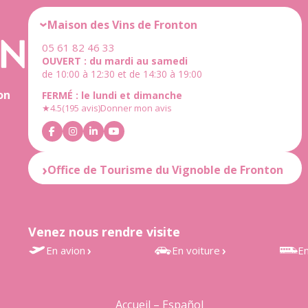
Maison des Vins de Fronton
05 61 82 46 33
OUVERT : du mardi au samedi
de 10:00 à 12:30 et de 14:30 à 19:00
on
FERMÉ : le lundi et dimanche
★
4.5
(195 avis)
Donner mon avis
Office de Tourisme du Vignoble de Fronton
OUVERT : du mardi au samedi
de 10:00 à 12:30 et de 14:30 à 18:30
FERMÉ : le lundi et dimanche
Venez nous rendre visite
★
4.6
(25 avis)
Donner mon avis
En avion
En voiture
En
Aéroport Toulouse-Blagnac
À 30 min de Toulouse
Gares
à 35 min
d’Estr
À 25 min de Montauban
Accueil – Español
Accès rapide au vignoble de
Grisol