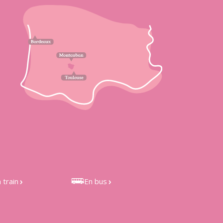
 train
En bus
 de Castelnau
Bus LIO 301 et 351, depuis
étefonds et de
Toulouse
les