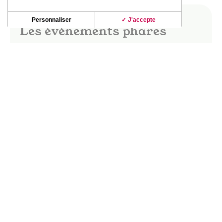
Personnaliser
✓ J'accepte
Les événements phares
Dès les beaux jours, le vignoble de Fronton
s’anime ! Fête des vins, marchés gourmands,
apéro-concerts, guinguettes ; les soirées dans le
vignoble d’été révèlent de beaux moments de
partage et de convivialité.
La fête des vins Saveurs & Senteurs, les
Buissonnières, le Festival Musique en vignes…
DÉCOUVRIR CES INCONTOURNABLES