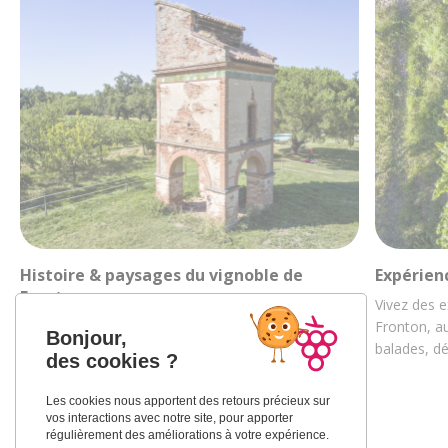
Histoire & paysages du vignoble de
Expérien
Fronton
Vivez des e
Découvrez la riche histoire des vignobles
Fronton, au
Bonjour,
frontonnais au travers de ses paysages et de sa
balades, d
des cookies ?
culture…
Les cookies nous apportent des retours précieux sur
vos interactions avec notre site, pour apporter
régulièrement des améliorations à votre expérience.